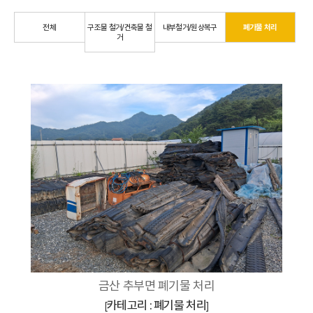
전체
구조물 철거/건축물 철
내부철거/원상복구
폐기물 처리
거
금산 추부면 폐기물 처리
카테고리 : 폐기물 처리
[
]