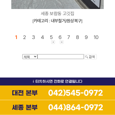
세종 보람동 고깃집
카테고리 : 내부철거/원상복구
[
]
1
2
3
4
5
6
7
8
9
10