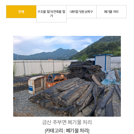
전체
구조물 철거/건축물 철
내부철거/원상복구
폐기물 처리
거
금산 추부면 폐기물 처리
카테고리 : 폐기물 처리
[
]