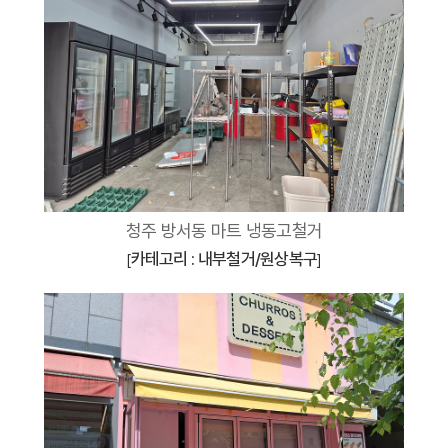
청주 방서동 마트 냉동고철거
카테고리 : 내부철거/원상복구
[
]